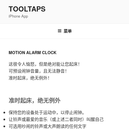
跳
TOOLTAPS
至
iPhone App
内
容
菜单
MOTION ALARM CLOCK
这很令人恼怒，但是绝对能让您起床！
可预设闹钟音量，且无法静音！
准时起床，绝无例外！
准时起床，绝无例外
保持您的设备处于运动中，以停止闹钟。
让铃声或最爱的音乐（或上述二者同时）叫醒自己
可选用吵闹的铃声或大声朗读的任何文字